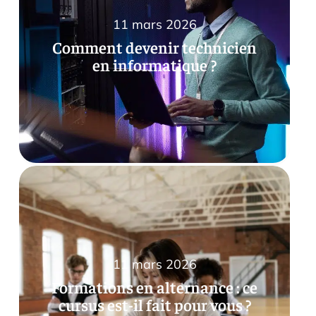
11 mars 2026
Comment devenir technicien
en informatique ?
11 mars 2026
Formations en alternance : ce
cursus est-il fait pour vous ?