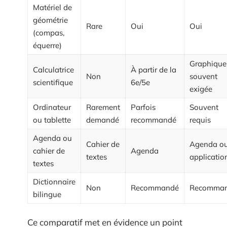
Matériel de
géométrie
Rare
Oui
Oui
(compas,
équerre)
Graphique
Calculatrice
À partir de la
Non
souvent
scientifique
6e/5e
exigée
Ordinateur
Rarement
Parfois
Souvent
ou tablette
demandé
recommandé
requis
Agenda ou
Cahier de
Agenda o
cahier de
Agenda
textes
applicatio
textes
Dictionnaire
Non
Recommandé
Recomma
bilingue
Ce comparatif met en évidence un point