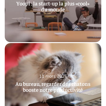
Yoopi : la start-up la plus «cool»
du monde
11 mars 2026
Au bureau, regarder des chatons
booste notre productivité