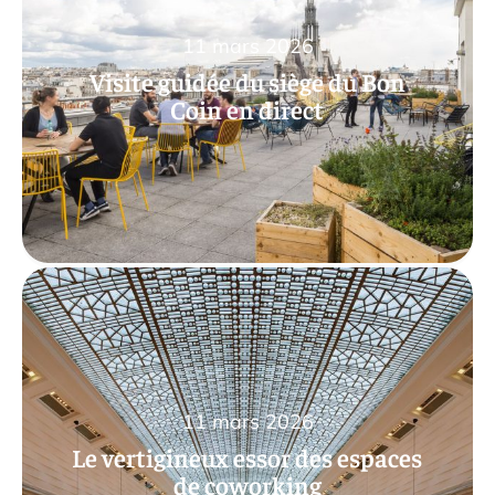
11 mars 2026
Visite guidée du siège du Bon
Coin en direct
11 mars 2026
Le vertigineux essor des espaces
de coworking