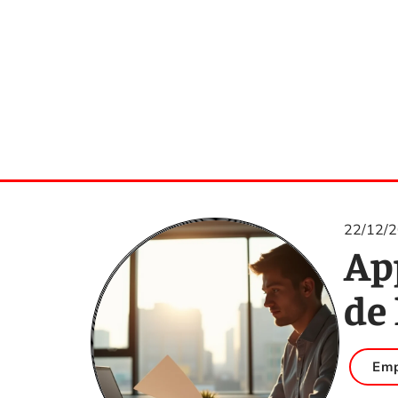
22/12/
App
de 
Emp