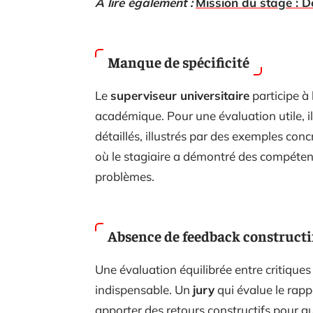
A lire également :
Mission du stage : Dé
Manque de spécificité
Le
superviseur universitaire
participe à
académique. Pour une évaluation utile, il 
détaillés, illustrés par des exemples con
où le stagiaire a démontré des compétenc
problèmes.
Absence de feedback constructi
Une évaluation équilibrée entre critique
indispensable. Un
jury
qui évalue le rap
apporter des retours constructifs pour g