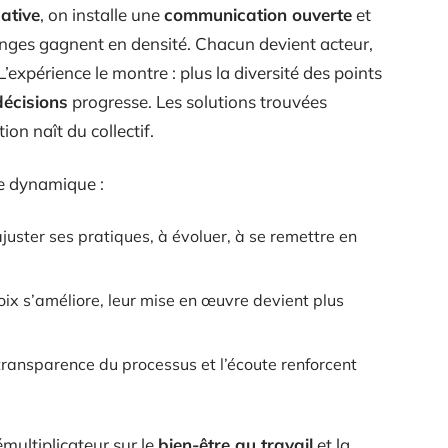
ative
, on installe une
communication ouverte
et
hanges gagnent en densité. Chacun devient acteur,
L’expérience le montre : plus la diversité des points
décisions
progresse. Les solutions trouvées
on naît du collectif.
e dynamique :
ajuster ses pratiques, à évoluer, à se remettre en
ix s’améliore, leur mise en œuvre devient plus
 transparence du processus et l’écoute renforcent
multiplicateur sur le
bien-être au travail
et la