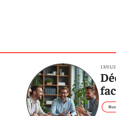
13/01/
Dé
fa
Bus