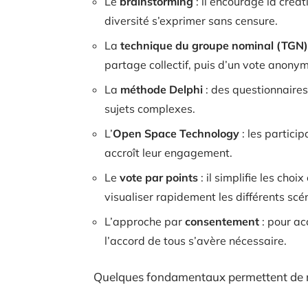
Le
brainstorming
: il encourage la créat
diversité s’exprimer sans censure.
La
technique du groupe nominal (TGN)
partage collectif, puis d’un vote anony
La
méthode Delphi
: des questionnaires
sujets complexes.
L’
Open Space Technology
: les partici
accroît leur engagement.
Le
vote par points
: il simplifie les choi
visualiser rapidement les différents scé
L’approche par
consentement
: pour ac
l’accord de tous s’avère nécessaire.
Quelques fondamentaux permettent de re