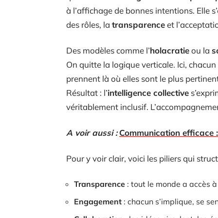
à l’affichage de bonnes intentions. Elle s
des rôles, la
transparence
et l’acceptatio
Des modèles comme l’
holacratie
ou la
s
On quitte la logique verticale. Ici, chacu
prennent là où elles sont le plus pertinen
Résultat : l’
intelligence collective
s’expri
véritablement inclusif. L’accompagneme
A voir aussi :
Communication efficace :
Pour y voir clair, voici les piliers qui st
Transparence
: tout le monde a accès à 
Engagement
: chacun s’implique, se se